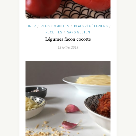
DINER
PLATS COMPLETS
PLATS VÉGÉTARIENS
/
/
/
RECETTES
SANS GLUTEN
/
Légumes façon cocotte
12 juillet 2019