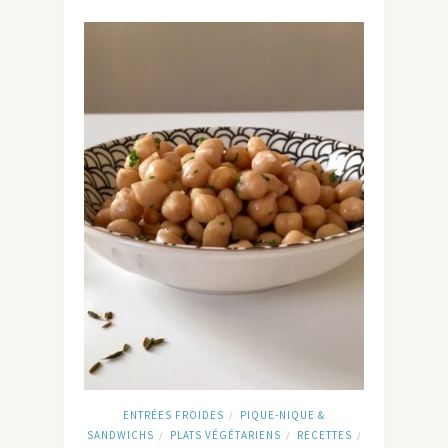
ENTRÉES FROIDES
PIQUE-NIQUE &
/
SANDWICHS
PLATS VÉGÉTARIENS
RECETTES
/
/
/