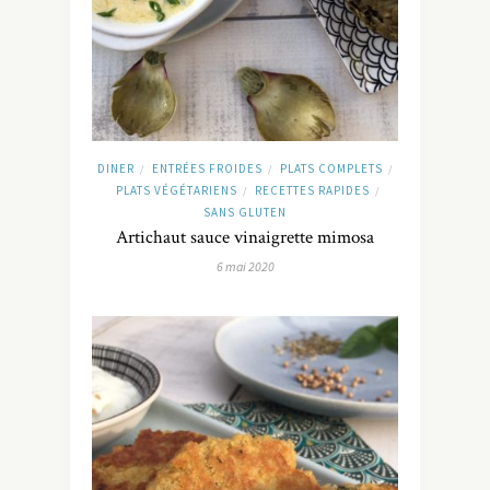
DINER
ENTRÉES FROIDES
PLATS COMPLETS
/
/
/
PLATS VÉGÉTARIENS
RECETTES RAPIDES
/
/
SANS GLUTEN
Artichaut sauce vinaigrette mimosa
6 mai 2020