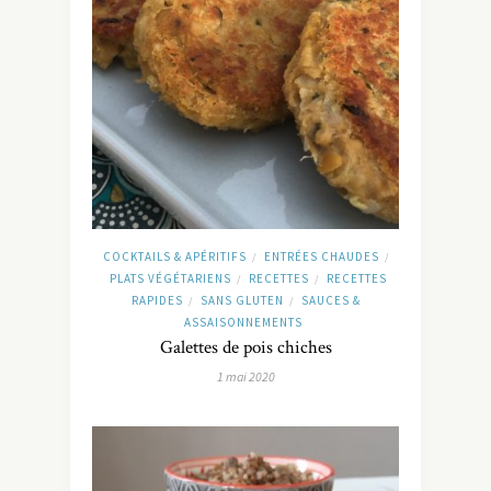
COCKTAILS & APÉRITIFS
ENTRÉES CHAUDES
/
/
PLATS VÉGÉTARIENS
RECETTES
RECETTES
/
/
RAPIDES
SANS GLUTEN
SAUCES &
/
/
ASSAISONNEMENTS
Galettes de pois chiches
1 mai 2020