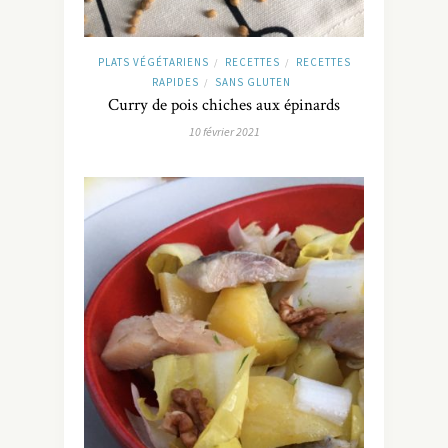
PLATS VÉGÉTARIENS
RECETTES
RECETTES
/
/
RAPIDES
SANS GLUTEN
/
Curry de pois chiches aux épinards
10 février 2021