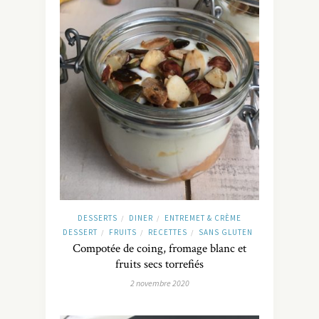
DESSERTS
DINER
ENTREMET & CRÈME
/
/
DESSERT
FRUITS
RECETTES
SANS GLUTEN
/
/
/
Compotée de coing, fromage blanc et
fruits secs torrefiés
2 novembre 2020