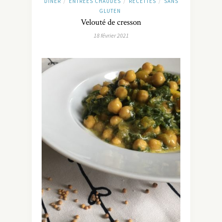
DINER
ENTRÉES CHAUDES
RECETTES
SANS
/
/
/
GLUTEN
Velouté de cresson
18 février 2021