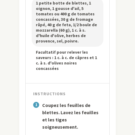
1 petite botte de blettes, 1
oignon, 1 gousse d'ail, 5
tomates ou 400 g de tomates
concassées, 30 g de fromage
râpé, 40 g de feta, 1/2 boule de
mozzarella (60 g), 1 c. à s.
d'huile d'olive, herbes de
provence, sel, poivre.
Facultatif pour relever les
saveurs : 1 c. à c. de câpres et 1
c. à s. d'olives noires
concassées
INSTRUCTIONS
1
Coupez les feuilles de
blettes. Lavez les feuilles
et les tiges
soigneusement.