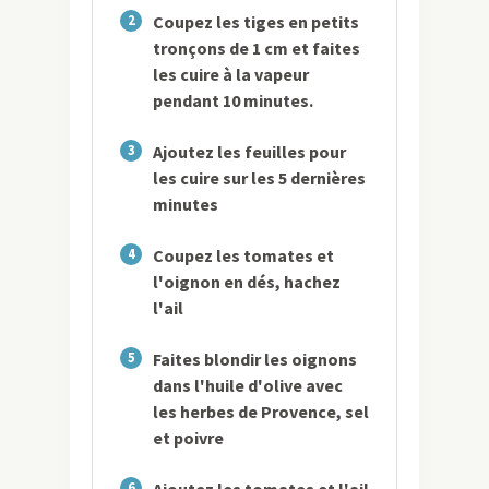
2
Coupez les tiges en petits
tronçons de 1 cm et faites
les cuire à la vapeur
pendant 10 minutes.
3
Ajoutez les feuilles pour
les cuire sur les 5 dernières
minutes
4
Coupez les tomates et
l'oignon en dés, hachez
l'ail
5
Faites blondir les oignons
dans l'huile d'olive avec
les herbes de Provence, sel
et poivre
6
Ajoutez les tomates et l'ail