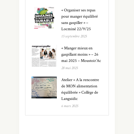
« Organiser ses repas
pour manger équilibré
sans gaspiller » –
Locminé 22/9/25
15 septembre 2025
« Manger mieux en
gaspillant moins » – 26
mai 2025 – Moustoir’Ac
28 mai 2025
Atelier « A la rencontre
de MON alimentation
équilibrée » Collège de
Languidic
6 mars 2025