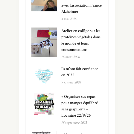
avec l’association France
Alzheimer
4 mai 2026
Atelier en collège sur les
protéines végétales dans
le monde et leurs
consommations
16 mars 2026
Ils m’ont fait confiance
en 2025 !
9 janvier 2026
« Organiser ses repas
pour manger équilibré
sans gaspiller » –
Locminé 22/9/25
15 septembre 2025