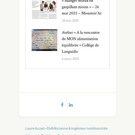
« Manger mieux en
gaspillant moins » – 26
mai 2025 – Moustoir’Ac
28 mai 2025
Atelier « A la rencontre
de MON alimentation
équilibrée » Collège de
Languidic
6 mars 2025
Laure Auzeil • Diététicienne & Ingénieur nutritionniste