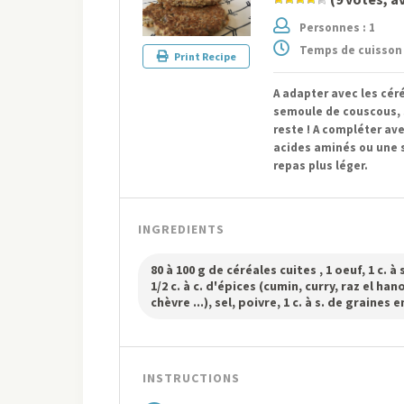
Personnes : 1
Temps de cuisson 
Print Recipe
A adapter avec les céré
semoule de couscous, s
reste ! A compléter a
acides aminés ou une s
repas plus léger.
INGREDIENTS
80 à 100 g de céréales cuites , 1 oeuf, 1 c. à
1/2 c. à c. d'épices (cumin, curry, raz el han
chèvre ...), sel, poivre, 1 c. à s. de graine
INSTRUCTIONS