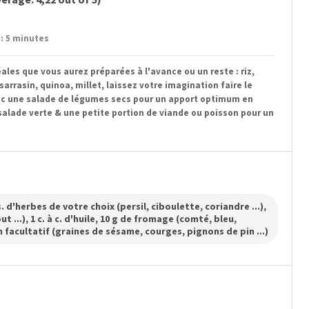
: 5 minutes
ales que vous aurez préparées à l'avance ou un reste : riz,
arrasin, quinoa, millet, laissez votre imagination faire le
vec une salade de légumes secs pour un apport optimum en
alade verte & une petite portion de viande ou poisson pour un
 s. d'herbes de votre choix (persil, ciboulette, coriandre ...),
out ...), 1 c. à c. d'huile, 10 g de fromage (comté, bleu,
s en facultatif (graines de sésame, courges, pignons de pin ...)