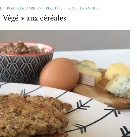
E
PLATS VÉGÉTARIENS
RECETTES
RECETTES RAPIDES
/
/
/
 Végé » aux céréales