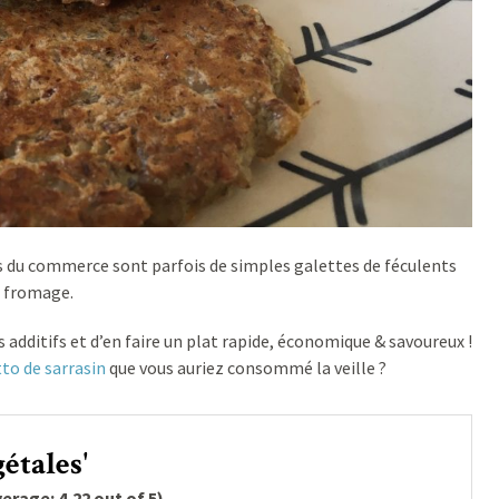
s du commerce sont parfois de simples galettes de féculents
e fromage.
 additifs et d’en faire un plat rapide, économique & savoureux !
tto de sarrasin
que vous auriez consommé la veille ?
gétales'
verage:
4,22
out of 5)