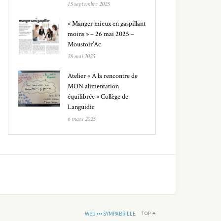
15 septembre 2025
« Manger mieux en gaspillant
moins » – 26 mai 2025 –
Moustoir’Ac
28 mai 2025
Atelier « A la rencontre de
MON alimentation
équilibrée » Collège de
Languidic
6 mars 2025
Web ••• SYMPABRILLE
TOP