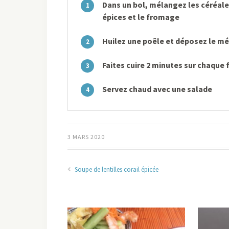
Dans un bol, mélangez les céréale
1
épices et le fromage
Huilez une poêle et déposez le m
2
Faites cuire 2 minutes sur chaque 
3
Servez chaud avec une salade
4
3 MARS 2020
Soupe de lentilles corail épicée