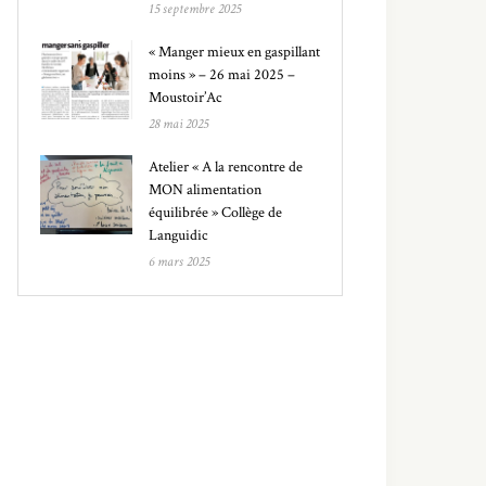
15 septembre 2025
« Manger mieux en gaspillant
moins » – 26 mai 2025 –
Moustoir’Ac
28 mai 2025
Atelier « A la rencontre de
MON alimentation
équilibrée » Collège de
Languidic
6 mars 2025