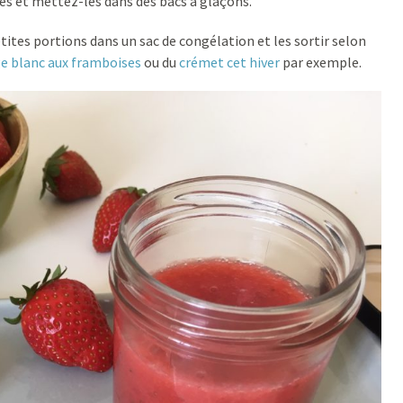
les et mettez-les dans des bacs à glaçons.
ites portions dans un sac de congélation et les sortir selon
e blanc aux framboises
ou du
crémet cet hiver
par exemple.