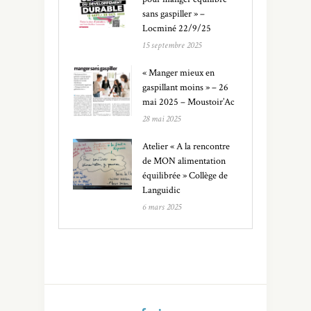
sans gaspiller » –
Locminé 22/9/25
15 septembre 2025
« Manger mieux en
gaspillant moins » – 26
mai 2025 – Moustoir’Ac
28 mai 2025
Atelier « A la rencontre
de MON alimentation
équilibrée » Collège de
Languidic
6 mars 2025