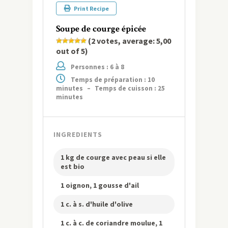
Print Recipe
Soupe de courge épicée
(
2
votes, average:
5,00
out of 5)
Personnes : 6 à 8
Temps de préparation : 10
minutes
–
Temps de cuisson : 25
minutes
INGREDIENTS
1 kg de courge avec peau si elle
est bio
1 oignon, 1 gousse d'ail
1 c. à s. d'huile d'olive
1 c. à c. de coriandre moulue, 1