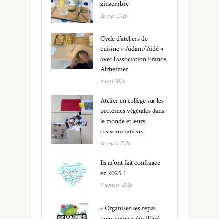
gingembre
26 mai 2026
Cycle d’ateliers de
cuisine « Aidant/Aidé »
avec l’association France
Alzheimer
4 mai 2026
Atelier en collège sur les
protéines végétales dans
le monde et leurs
consommations
16 mars 2026
Ils m’ont fait confiance
en 2025 !
9 janvier 2026
« Organiser ses repas
pour manger équilibré