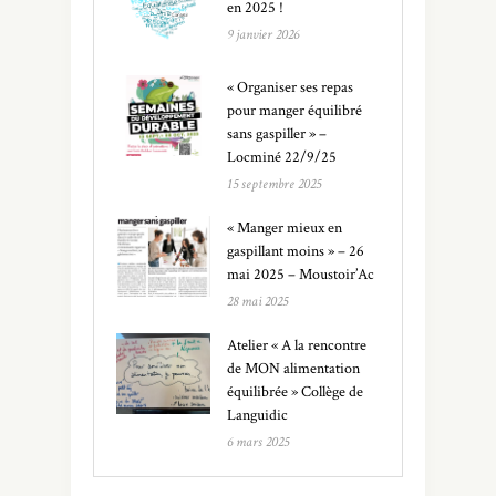
en 2025 !
9 janvier 2026
« Organiser ses repas
pour manger équilibré
sans gaspiller » –
Locminé 22/9/25
15 septembre 2025
« Manger mieux en
gaspillant moins » – 26
mai 2025 – Moustoir’Ac
28 mai 2025
Atelier « A la rencontre
de MON alimentation
équilibrée » Collège de
Languidic
6 mars 2025