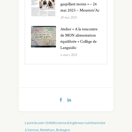
gaspillant moins » – 26
mai 2025 – Moustoir’Ac
28 mai 2025
Atelier « A la rencontre
de MON alimentation
équilibrée » Collège de
Languidic
6 mars 2025
Laure Auzeil • Diététicienne & Ingénieur nutritionniste
à Vannes, Morbihan, Bretagne