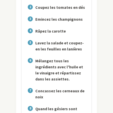
2
Coupez les tomates en dés
3
Emincez les champignons
4
Râpez la carotte
5
Lavez la salade et coupez-
en les feuilles en lanières
6
Mélangez tous les
ingrédients avec l'huile et
le vinaigre et répartissez
dans les assiettes.
7
Concassez les cerneaux de
noix
8
Quand les gésiers sont