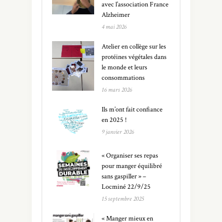
avec l’association France
Alzheimer
4 mai 2026
Atelier en collège sur les
protéines végétales dans
le monde et leurs
consommations
16 mars 2026
Ils m’ont fait confiance
en 2025 !
9 janvier 2026
« Organiser ses repas
pour manger équilibré
sans gaspiller » –
Locminé 22/9/25
15 septembre 2025
« Manger mieux en