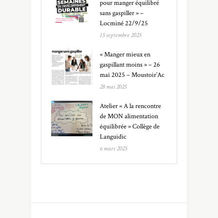
pour manger équilibré
sans gaspiller » –
Locminé 22/9/25
15 septembre 2025
« Manger mieux en
gaspillant moins » – 26
mai 2025 – Moustoir’Ac
28 mai 2025
Atelier « A la rencontre
de MON alimentation
équilibrée » Collège de
Languidic
6 mars 2025