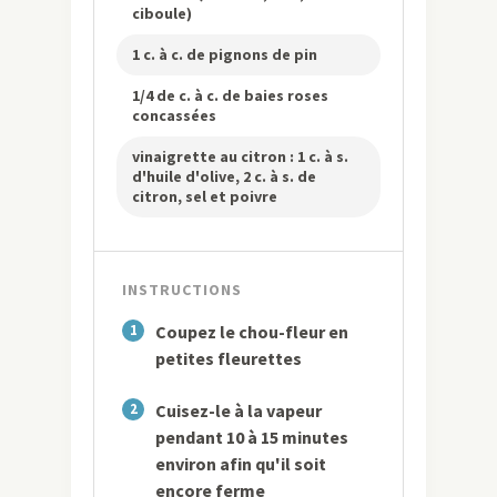
ciboule)
1 c. à c. de pignons de pin
1/4 de c. à c. de baies roses
concassées
vinaigrette au citron : 1 c. à s.
d'huile d'olive, 2 c. à s. de
citron, sel et poivre
INSTRUCTIONS
1
Coupez le chou-fleur en
petites fleurettes
2
Cuisez-le à la vapeur
pendant 10 à 15 minutes
environ afin qu'il soit
encore ferme