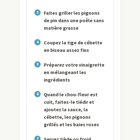
3
Faites griller les pignons
de pin dans une poêle sans
matière grasse
4
Coupez la tige de cébette
en biseau assez fins
5
Préparez votre vinaigrette
en mélangeant les
ingrédients
6
Quand le chou-fleur est
cuit, faites-le tiédir et
ajoutez la sauce, la
cébette, les pignons
grillés et les baies roses
7
Servez tiède ou froid