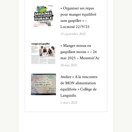
« Organiser ses repas
pour manger équilibré
sans gaspiller » –
Locminé 22/9/25
15 septembre 2025
« Manger mieux en
gaspillant moins » – 26
mai 2025 – Moustoir’Ac
28 mai 2025
Atelier « A la rencontre
de MON alimentation
équilibrée » Collège de
Languidic
6 mars 2025