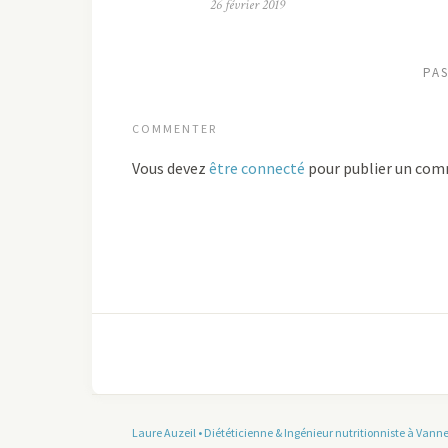
26 février 2019
PA
COMMENTER
Vous devez
être connecté
pour publier un com
Laure Auzeil • Diététicienne & Ingénieur nutritionniste à Vann