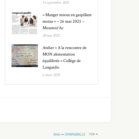
15 septembre 2025
« Manger mieux en gaspillant
moins » – 26 mai 2025 –
Moustoir’Ac
28 mai 2025
Atelier « A la rencontre de
MON alimentation
équilibrée » Collège de
Languidic
6 mars 2025
Web ••• SYMPABRILLE
TOP