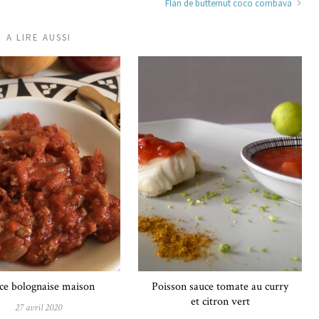
Flan de butternut coco combava
A LIRE AUSSI
ce bolognaise maison
Poisson sauce tomate au curry
et citron vert
27 avril 2020