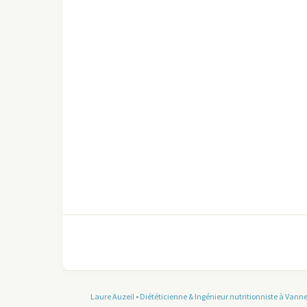
Laure Auzeil • Diététicienne & Ingénieur nutritionniste à Vann