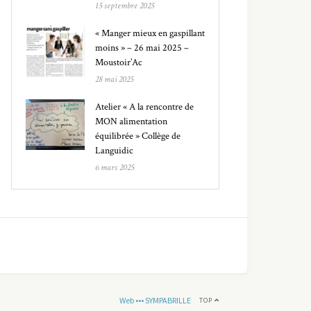
15 septembre 2025
« Manger mieux en gaspillant
moins » – 26 mai 2025 –
Moustoir’Ac
28 mai 2025
Atelier « A la rencontre de
MON alimentation
équilibrée » Collège de
Languidic
6 mars 2025
Web ••• SYMPABRILLE
TOP