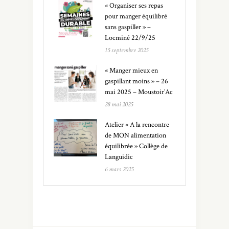
« Organiser ses repas
pour manger équilibré
sans gaspiller » –
Locminé 22/9/25
15 septembre 2025
« Manger mieux en
gaspillant moins » – 26
mai 2025 – Moustoir’Ac
28 mai 2025
Atelier « A la rencontre
de MON alimentation
équilibrée » Collège de
Languidic
6 mars 2025