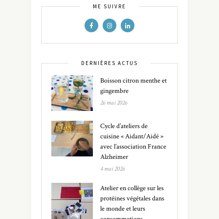
ME SUIVRE
DERNIÈRES ACTUS
Boisson citron menthe et
gingembre
26 mai 2026
Cycle d’ateliers de
cuisine « Aidant/Aidé »
avec l’association France
Alzheimer
4 mai 2026
Atelier en collège sur les
protéines végétales dans
le monde et leurs
consommations